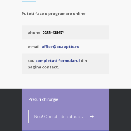
Puteti face o programare online.
phone:
0235-435674
e-mail:
office@axaoptic.ro
sau
completati formularul
din
pagina contact.
Preturi chirurgie
Nou! Operatii de cataracta...