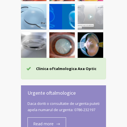
Clinica oftalmologica Axa Optic
Urgente oftalmologice
Daca doriti o consultatie de urgenta puteti
apela numarul de urgenta: 0786-232197
Read more