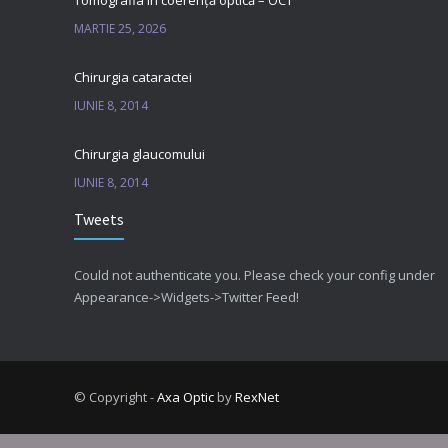
Tomografia in coerență optică – OCT
MARTIE 25, 2026
Chirurgia cataractei
IUNIE 8, 2014
Chirurgia glaucomului
IUNIE 8, 2014
Tweets
Could not authenticate you. Please check your config under
Appearance->Widgets->Twitter Feed!
© Copyright -
Axa Optic
by
RexNet